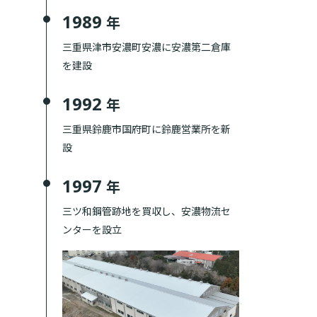
1989
年
三重県津市安濃町安濃に安濃第二倉庫
を建設
1992
年
三重県鈴鹿市国府町に鈴鹿営業所を新
設
1997
年
三ツ和鋼管跡地を買収し、安濃物流セ
ンターを設立